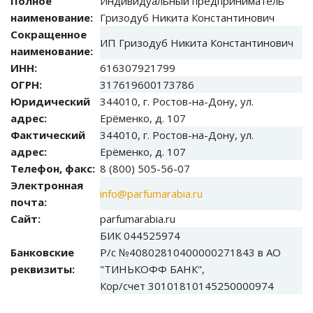
Полное
Индивидуальный предприниматель
наименование:
Гризодуб Никита Константинович
Сокращенное
ИП Гризодуб Никита Константинович
наименование:
ИНН:
616307921799
ОГРН:
317619600173786
Юридический
344010, г. Ростов-на-Дону, ул.
адрес:
Ерёменко, д. 107
Фактический
344010, г. Ростов-на-Дону, ул.
адрес:
Ерёменко, д. 107
Телефон, факс:
8 (800) 505-56-07
Электронная
info@parfumarabia.ru
почта:
Сайт:
parfumarabia.ru
БИК 044525974
Банковские
Р/с №40802810400000271843 в АО
реквизиты:
"ТИНЬКОФФ БАНК",
Кор/счет 30101810145250000974